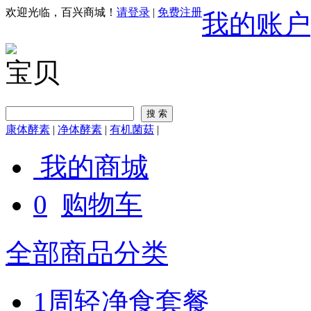
欢迎光临，百兴商城！
请登录
|
免费注册
我的账户
宝贝
康体酵素
|
净体酵素
|
有机菌菇
|
我的商城
0
购物车
全部商品分类
1周轻净食套餐