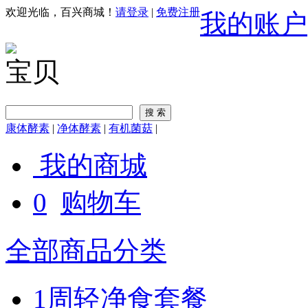
欢迎光临，百兴商城！
请登录
|
免费注册
我的账户
宝贝
康体酵素
|
净体酵素
|
有机菌菇
|
我的商城
0
购物车
全部商品分类
1周轻净食套餐