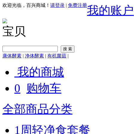
欢迎光临，百兴商城！
请登录
|
免费注册
我的账户
宝贝
康体酵素
|
净体酵素
|
有机菌菇
|
我的商城
0
购物车
全部商品分类
1周轻净食套餐