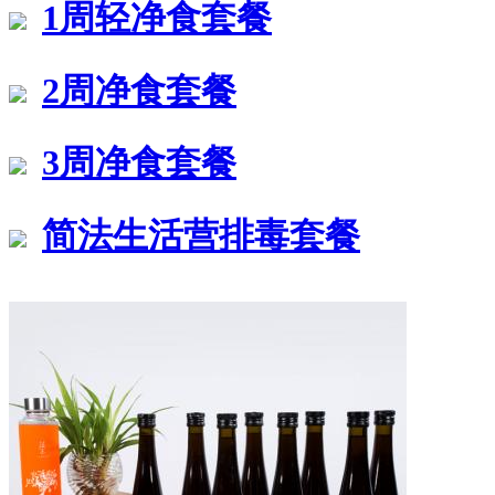
1周轻净食套餐
2周净食套餐
3周净食套餐
简法生活营排毒套餐