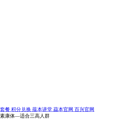
毒套餐
积分兑换
蕴本讲堂
藴本官网
百兴官网
酵素康体—适合三高人群