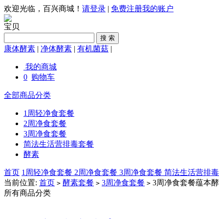
欢迎光临，百兴商城！
请登录
|
免费注册
我的账户
宝贝
康体酵素
|
净体酵素
|
有机菌菇
|
我的商城
0
购物车
全部商品分类
1周轻净食套餐
2周净食套餐
3周净食套餐
简法生活营排毒套餐
酵素
首页
1周轻净食套餐
2周净食套餐
3周净食套餐
简法生活营排
当前位置:
首页
酵素套餐
3周净食套餐
3周净食套餐蕴本
>
>
>
所有商品分类