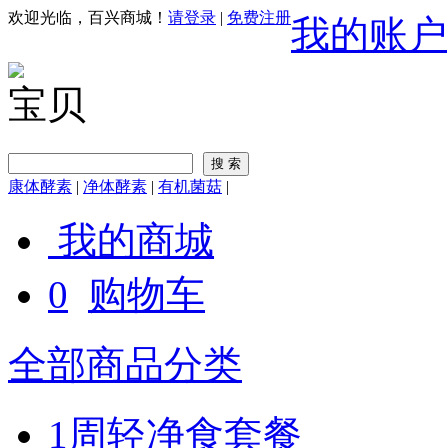
欢迎光临，百兴商城！
请登录
|
免费注册
我的账户
宝贝
康体酵素
|
净体酵素
|
有机菌菇
|
我的商城
0
购物车
全部商品分类
1周轻净食套餐