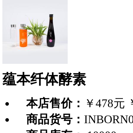
蕴本纤体酵素
本店售价：
￥478元
商品货号：
INBORN0