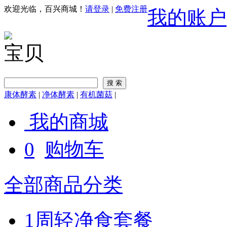
欢迎光临，百兴商城！
请登录
|
免费注册
我的账户
宝贝
康体酵素
|
净体酵素
|
有机菌菇
|
我的商城
0
购物车
全部商品分类
1周轻净食套餐